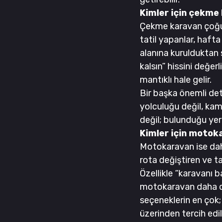
Kimler için çekme
Çekme karavan çoğu z
tatil yapanlar, haft
alanına kurulduktan 
kalsın” hissini değer
mantıklı hale gelir.
Bir başka önemli de
yolculuğu değil, kam
değil; bulunduğu yer
Kimler için motok
Motokaravan ise daha
rota değiştiren ve t
Özellikle “karavanı b
motokaravan daha do
seçeneklerin en çok; 
üzerinden tercih edild