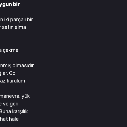
gun bir 
iki parçalı bir 
 satın alma 
ra çekme 
nmış olmasıdır. 
lar. Go 
 az kurulum 
 manevra, yük 
 ve geri 
Buna karşılık 
hat hale 