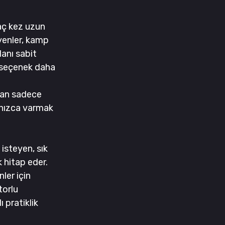
aç kez uzun 
yenler, kamp 
anı sabit 
u seçenek daha 
man sadece 
lnızca varmak 
isteyen, sık 
 hitap eder. 
ler için 
orlu 
 pratiklik 