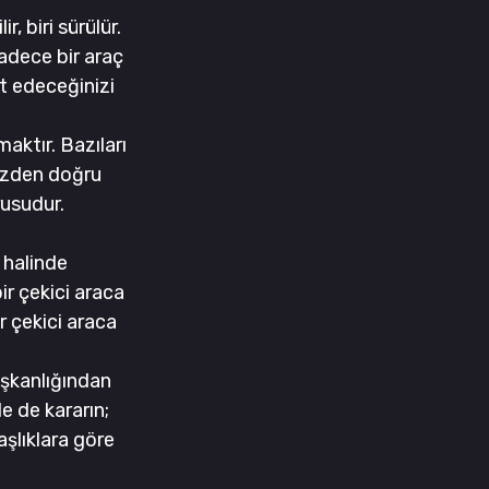
, biri sürülür. 
adece bir araç 
et edeceğinizi 
aktır. Bazıları 
üzden doğru 
rusudur.
 halinde 
bir çekici araca 
 çekici araca 
şkanlığından 
e de kararın; 
aşlıklara göre 