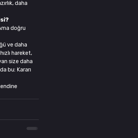
ırlık, daha 
isi?
Ama doğru 
üğü ve daha 
ızlı hareket, 
van size daha 
da bu: Kararı 
kendine 