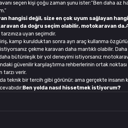
anı seçen kişi çoğu zaman şunu ister:“Ben daha az haz
m.”
van hangisi değil, size en çok uyum sağlayan hang
aravan da doğru seçim olabilir, motokaravan da.
 tarzınıza uyan seçimdir.
iriş, kamp kurulduktan sonra ayrı araç kullanma özgürl
istiyorsanız çekme karavan daha mantıklı olabilir. Daha h
 daha bütünleşik bir yol deneyimi istiyorsanız motokara
şındaki güvenilir karşılaştırma rehberlerinin ortak noktası 
 tarzı verir.
da teknik bir tercih gibi görünür; ama gerçekte insanın 
cevabıdır:
Ben yolda nasıl hissetmek istiyorum?