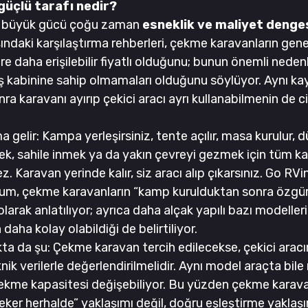
üçlü tarafı nedir?
 büyük gücü çoğu zaman 
esneklik ve maliyet denge
şındaki karşılaştırma rehberleri, çekme karavanların genel
 daha erişilebilir fiyatlı olduğunu; bunun önemli nedenl
ş kabinine sahip olmamaları olduğunu söylüyor. Aynı ka
ra karavanı ayırıp çekici aracı ayrı kullanabilmenin de ci
 gelir: Kampa yerleşirsiniz, tente açılır, masa kurulur, d
k, sahile inmek ya da yakın çevreyi gezmek için tüm k
Karavan yerinde kalır, siz aracı alıp çıkarsınız. Go RVin
rum, çekme karavanların “kamp kurulduktan sonra özgür
arak anlatılıyor; ayrıca daha alçak yapılı bazı modelleri
aha kolay olabildiği de belirtiliyor.
ta da şu: Çekme karavan tercih edilecekse, çekici aracı
nik verilerle değerlendirilmelidir. Aynı model araçta bil
kme kapasitesi değişebiliyor. Bu yüzden çekme karava
eker herhalde” yaklaşımı değil, doğru eşleştirme yaklaşı