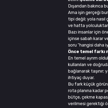
Dışarıdan bakınca bu i
Ama işin gerçeği bun
tipi değil; yola nasıl
ve hatta yolculuktan 
Bazı insanlar için ön
içinse sabah karar v
soru “hangisi daha iyi
Önce temel farkı 
En temel ayrım olduk
kullanılan ve doğruda
bağlanarak taşınır; 
ihtiyaç duyar.
Bu fark küçük görüns
rota planına kadar pe
bütçe, çekme kapasite
verilmesi gerektiği ö