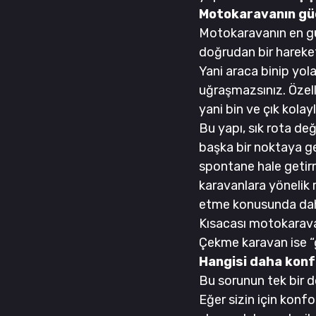
Motokaravanın güç
Motokaravanın en gü
doğrudan bir hareket
Yani araca binip yola
uğraşmazsınız. Özell
yani bin ve çık kolay
Bu yapı, sık rota deği
başka bir noktaya ge
spontane hale getir
karavanlara yönelik 
etme konusunda daha
Kısacası motokaravan
Çekme karavan ise “g
Hangisi daha konf
Bu sorunun tek bir d
Eğer sizin için konf