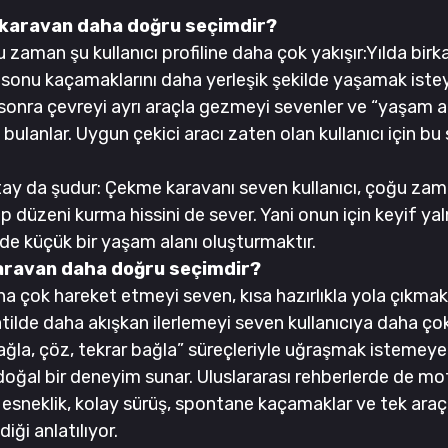
 karavan daha doğru seçimdir?
aman şu kullanıcı profiline daha çok yakışır:Yılda birk
a sonu kaçamaklarını daha yerleşik şekilde yaşamak iste
sonra çevreyi ayrı araçla gezmeyi sevenler ve “yaşam al
li bulanlar. Uygun çekici aracı zaten olan kullanıcı için b
tay da şudur: Çekme karavanı seven kullanıcı, çoğu za
p düzeni kurma hissini de sever. Yani onun için keyif ya
de küçük bir yaşam alanı oluşturmaktır.
aravan daha doğru seçimdir?
 çok hareket etmeyi seven, kısa hazırlıkla yola çıkmak 
atilde daha akışkan ilerlemeyi seven kullanıcıya daha çok
ağla, çöz, tekrar bağla” süreçleriyle uğraşmak istemeyen
ğal bir deneyim sunar. Uluslararası rehberlerde de mot
esneklik, kolay sürüş, spontane kaçamaklar ve tek araçlı
iği anlatılıyor.