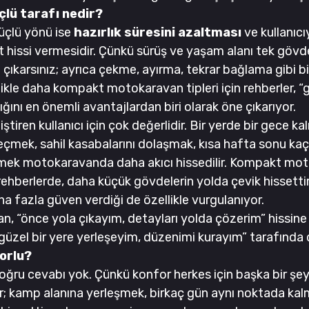
lü tarafı nedir?
çlü yönü ise 
hazırlık süresini azaltması
 ve kullanıc
 hissi vermesidir. Çünkü sürüş ve yaşam alanı tek gövded
 çıkarsınız; ayrıca çekme, ayırma, tekrar bağlama gibi bi
ikle daha kompakt motokaravan tipleri için rehberler, “g
lığını en önemli avantajlardan biri olarak öne çıkarıyor.
ştiren kullanıcı için çok değerlidir. Bir yerde bir gece ka
çmek, sahil kasabalarını dolaşmak, kısa hafta sonu kaç
mek motokaravanda daha akıcı hissedilir. Kompakt moto
rehberlerde, daha küçük gövdelerin yolda çevik hissettir
 fazla güven verdiği de özellikle vurgulanıyor.
, “önce yola çıkayım, detayları yolda çözerim” hissine 
üzel bir yere yerleşeyim, düzenimi kurayım” tarafında 
orlu?
oğru cevabı yok. Çünkü konfor herkes için başka bir şey
or; kamp alanına yerleşmek, birkaç gün aynı noktada ka