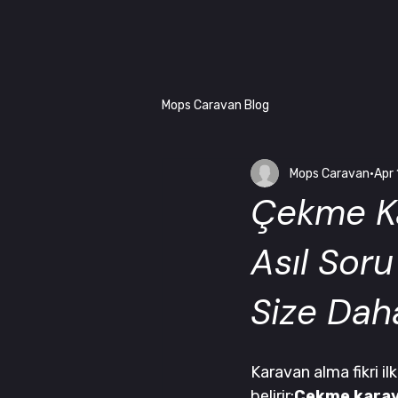
Mops Caravan Blog
Mops Caravan
Apr 
Çekme K
Asıl Soru
Size Dah
Karavan alma fikri il
belirir:
Çekme karav