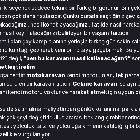
ki seçenek sadece teknik bir fark gibi görünür. Biri çekilir
dan çok daha fazlasıdır. Çünkü burada seçtiğiniz şey s
 çıkacağınızı, nasıl konaklayacağınızı, tatilde nasıl harek
nasıl keyif alacağınızı belirleyen bir yaşam tarzıdır.
emli olan şey kamp alanına yerleşip birkaç gün sakin kalm
erip kontağı çevirerek yeni bir rotaya geçebilmek. Bu y
?” değil; 
“ben bu karavanı nasıl kullanacağım?”
 so
netleştirelim
ça nettir: 
motokaravan
 kendi motoru olan, tek parça
n sürülen bir karavan tipidir. 
Çekme karavan
 ise ayrı 
yani kendi motoru yoktur ve hareket etmek için uygun bir
e de satın alma maliyetinden günlük kullanıma, park alı
k çok şeyi değiştirir. Uluslararası başlangıç rehberlerind
si, yolculuk tarzı ve yolculuğa kimlerin katıldığı gibi b
zellikle vurgulanıyor.