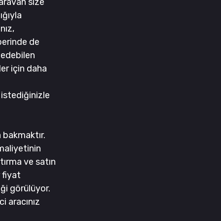
aravan size 
ğıyla 
nız, 
berinde de 
 edebilen 
er için daha 
istediğinizle 
a bakmaktır.
aliyetinin 
tırma ve satın 
fiyat 
ği görülüyor. 
i aracınız 