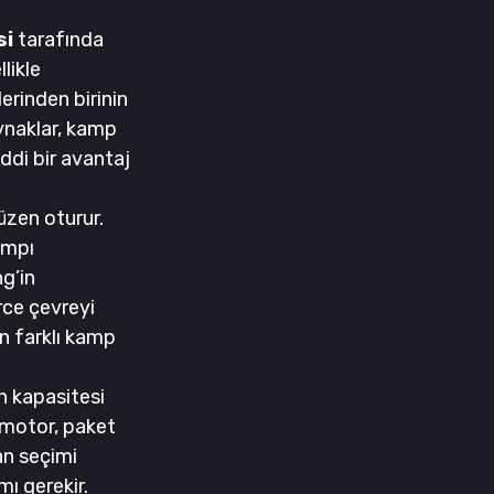
si
 tarafında 
likle 
erinden birinin 
ynaklar, kamp 
ddi bir avantaj 
üzen oturur. 
ampı 
g’in 
ce çevreyi 
n farklı kamp 
n kapasitesi 
e motor, paket 
n seçimi 
mı gerekir.