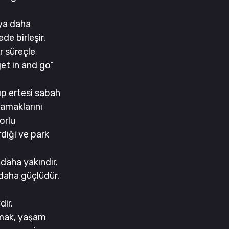
ıya daha 
e birleşir. 
r süreçle 
et in and go” 
lıp ertesi sabah 
amaklarını 
rlu 
diği ve park 
daha yakındır. 
daha güçlüdür.
dir.
lmak, yaşam 