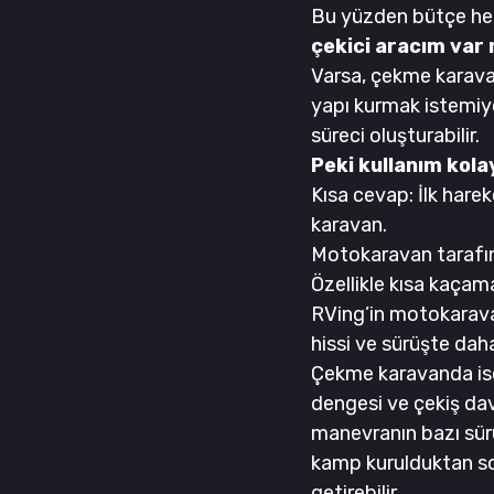
Bu yüzden bütçe hes
çekici aracım var
Varsa, çekme karavan 
yapı kurmak istemiyo
süreci oluşturabilir.
Peki kullanım kola
Kısa cevap: İlk har
karavan.
Motokaravan tarafınd
Özellikle kısa kaçama
RVing’in motokaravan
hissi ve sürüşte dah
Çekme karavanda ise 
dengesi ve çekiş davr
manevranın bazı sürüc
kamp kurulduktan so
getirebilir.