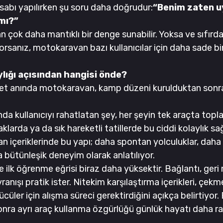
abı yapılırken şu soru daha doğrudur:
“Benim zaten uy
 mı?”
çok daha mantıklı bir denge sunabilir. Yoksa ve sıfırdan 
rsanız, motokaravan bazı kullanıcılar için daha sade bir
ylığı açısından hangisi önde?
eket anında motokaravan, kamp düzeni kurulduktan son
a kullanıcıyı rahatlatan şey, her şeyin tek araçta topla
klarda ya da sık hareketli tatillerde bu ciddi kolaylık sağ
 içeriklerinde bu yapı; daha spontan yolculuklar, daha
a bütünleşik deneyim olarak anlatılıyor.
ilk öğrenme eğrisi biraz daha yüksektir. Bağlantı, geri
anışı pratik ister. Nitekim karşılaştırma içerikleri, çekme
üler için alışma süreci gerektirdiğini açıkça belirtiyor. 
nra ayrı araç kullanma özgürlüğü günlük hayatı daha ra