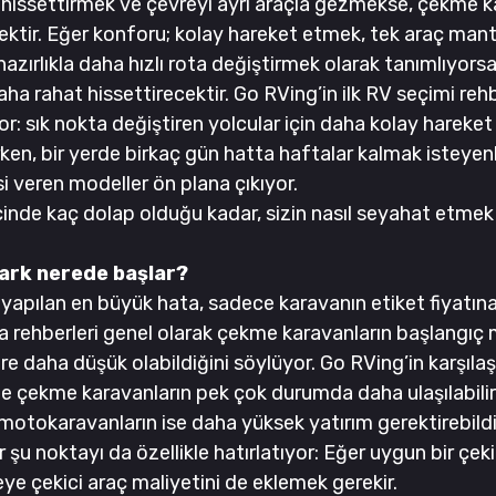
k hissettirmek ve çevreyi ayrı araçla gezmekse, çekme k
ktir. Eğer konforu; kolay hareket etmek, tek araç mantı
hazırlıkla daha hızlı rota değiştirmek olarak tanımlıyorsa
a rahat hissettirecektir. Go RVing’in ilk RV seçimi reh
or: sık nokta değiştiren yolcular için daha kolay hareket
ken, bir yerde birkaç gün hatta haftalar kalmak isteyenl
si veren modeller ön plana çıkıyor.
çinde kaç dolap olduğu kadar, sizin nasıl seyahat etmek 
ark nerede başlar?
yapılan en büyük hata, sadece karavanın etiket fiyatın
a rehberleri genel olarak çekme karavanların başlangıç m
 daha düşük olabildiğini söylüyor. Go RVing’in karşılaş
e çekme karavanların pek çok durumda daha ulaşılabilir 
 motokaravanların ise daha yüksek yatırım gerektirebildi
şu noktayı da özellikle hatırlatıyor: Eğer uygun bir çekic
e çekici araç maliyetini de eklemek gerekir.