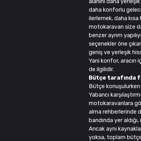
alanını daha yerleşi
daha konforlu gelece
ilerlemek, daha kısa 
motokaravan size dah
benzer ayrım yapılıy
seçenekler öne çıkar
geniş ve yerleşik his
Yani konfor, aracın i
de ilgilidir.
Bütçe tarafında f
Bütçe konuşulurken 
Yabancı karşılaştırm
motokaravanlara göre
alma rehberlerinde d
bandında yer aldığı,
Ancak aynı kaynaklar 
yoksa, toplam bütçey