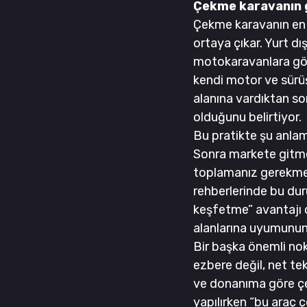
Çekme karavanın g
Çekme karavanın en
ortaya çıkar. Yurt dı
motokaravanlara göre
kendi motor ve sürü
alanına vardıktan son
olduğunu belirtiyor.
Bu pratikte şu anlama
Sonra markete gitme
toplamanız gerekmez. 
rehberlerinde bu du
keşfetme” avantajı ol
alanlarına uyumunun d
Bir başka önemli nok
ezbere değil, net tek
ve donanıma göre çe
yapılırken “bu araç ç