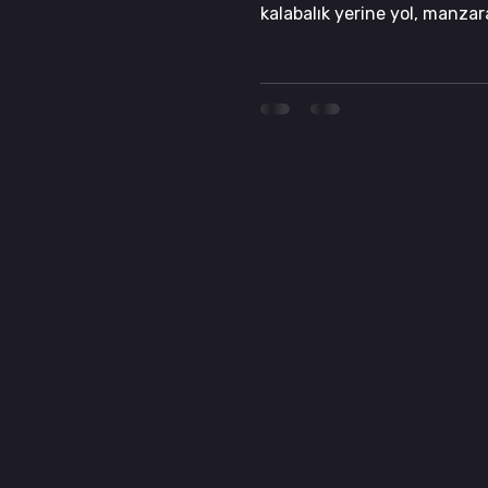
kalabalık yerine yol, manza
sadece güzel manzaralardan,
romantik görünen bu yaşam
Sepetlipınar Mah, Arpalık Cd. Küçük Sa
No:22, Blok No:6
41275 Başiskele/Kocaeli