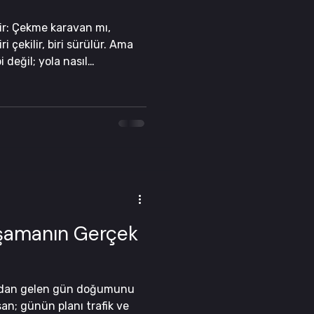
rir: Çekme karavan mı,
 çekilir, biri sürülür. Ama
 değil; yola nasıl
tan nasıl keyif alacağınızı
aşamanın Gerçek
sından gelen gün doğumunu
an; günün planı trafik ve