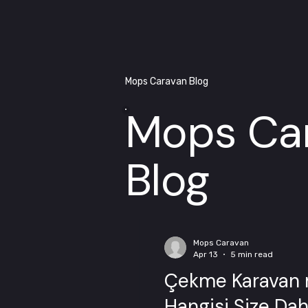
Mops Caravan Blog
Mops Ca
Blog
Mops Caravan
Apr 13
5 min read
Çekme Karavan mı
Hangisi Size Da