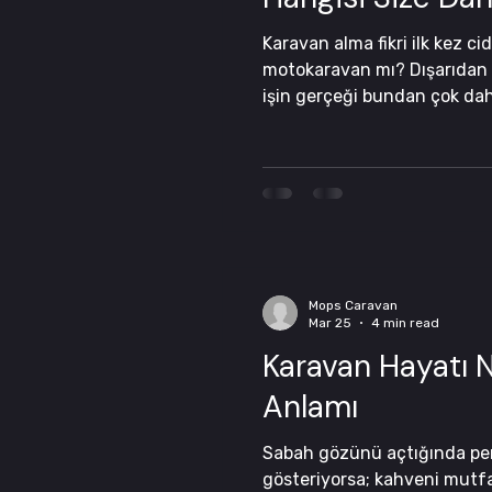
Karavan alma fikri ilk kez c
motokaravan mı? Dışarıdan ba
işin gerçeği bundan çok daha
çıkacağınızı, nasıl konaklay
belirleyen bir yaşam t
Mops Caravan
Mar 25
4 min read
Karavan Hayatı 
Anlamı
Sabah gözünü açtığında per
gösteriyorsa; kahveni mutfak