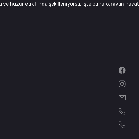
ra ve huzur etrafında şekilleniyorsa, işte buna karavan haya
 kamp sandalyelerinden ve fotoğraflardan ibaret değildir. 
 biçimin
Fac
Hakkımızda
Çekme Karavanlar
Inst
Motokaravanlar
nayi Sitesi
Bize
Fiyat Listesi
+90 
Blog
+90 
İletişim