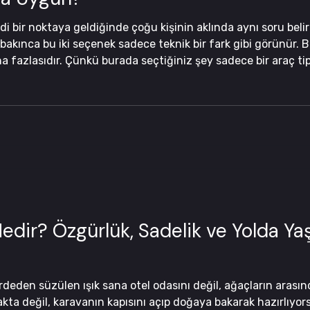
iddi bir noktaya geldiğinde çoğu kişinin aklında aynı soru beli
kınca bu iki seçenek sadece teknik bir fark gibi görünür. Biri
 fazlasıdır. Çünkü burada seçtiğiniz şey sadece bir araç tipi
acağınızı, tatilde nasıl hareket edeceğinizi ve hatta yolculuk
Nedir? Özgürlük, Sadelik ve Yolda Y
deden süzülen ışık sana otel odasını değil, ağaçların ara
ta değil, karavanın kapısını açıp doğaya bakarak hazırlıyors